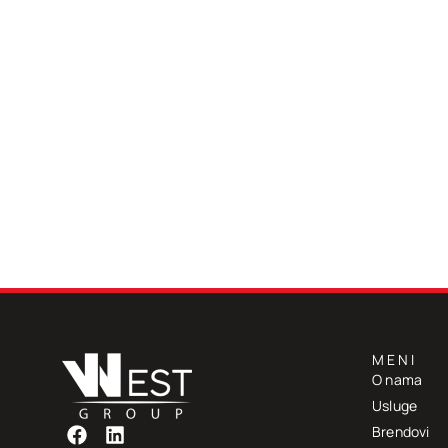
MENI
O nama
Usluge
Brendovi