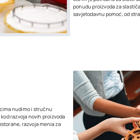
ponudu proizvoda za slastič
savjetodavnu pomoć, od stra
pcima nudimo i stručnu
 kod razvoja novih proizvoda
restorane, razvoja menia za