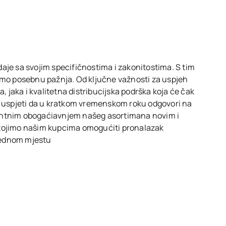
aje sa svojim specifičnostima i zakonitostima. S tim
emo posebnu pažnja. Od ključne važnosti za uspjeh
a, jaka i kvalitetna distribucijska podrška koja će čak
e uspjeti da u kratkom vremenskom roku odgovori na
antnim obogaćiavnjem našeg asortimana novim i
tojimo našim kupcima omogućiti pronalazak
jednom mjestu