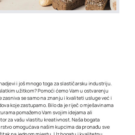
adjevi i još mnogo toga za slastičarsku industriju.
i slatkim užitkom? Pomoći ćemo Vam u ostvarenju
 zasniva se samo na znanju i kvaliteti usluge već i
ndova koje zastupamo. Bilo da je riječ o mješavinama
lazurama pomažemo Vam svojim idejama ali
or za vašu vlastitu kreativnost. Naša bogata
čarstvo omogućava našim kupcima da pronađu sve
užitak na jednom mjestu. Uz bogatu i kvalitetnu