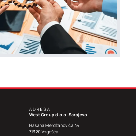
ADRESA
West Group d.o.o. Sarajevo
Hasana Merdžanovića 44
71320 Vogošća