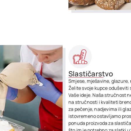
Slastičarstvo
Smjese, mješavine, glazure, n
Želite svoje kupce oduševit
Vaše ideje. Naša stručnost ne
na stručnosti i kvaliteti bre
za pečenje, nadjevima ili g
istovremeno ostavljamo prost
ponuda proizvoda za slasti
što im je potrebno za slatki 