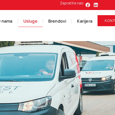
Zapratite nas:
O nama
Usluge
Brendovi
Karijera
KONT