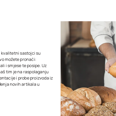
 kvalitetni sastojci su
tvo možete pronaći:
li i smjese te posipe. Uz
aš tim je na raspolaganju
tacije i probe proizvoda iz
enja novih artikala u