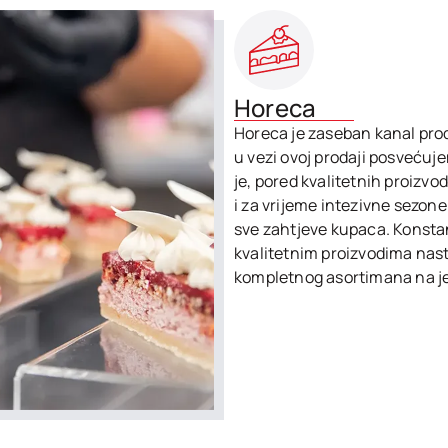
Horeca
Horeca je zaseban kanal prod
u vezi ovoj prodaji posvećuj
je, pored kvalitetnih proizvod
i za vrijeme intezivne sezon
sve zahtjeve kupaca. Konst
kvalitetnim proizvodima nas
kompletnog asortimana na 